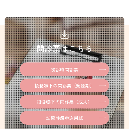
問診票はこちら
初診時問診票
摂食嚥下の問診票（発達期）
摂食嚥下の問診票（成人）
訪問診療申込用紙