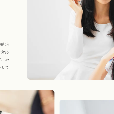
美的治
に対応
て、地
トして