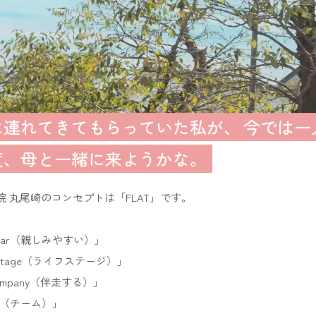
に連れてきてもらっていた私が、
今では一
度、母と一緒に来ようかな。
院 丸尾崎のコンセプトは「FLAT」です。
、
iliar（親しみやすい）」
e stage（ライフステージ）」
ompany（伴走する）」
m（チーム）」