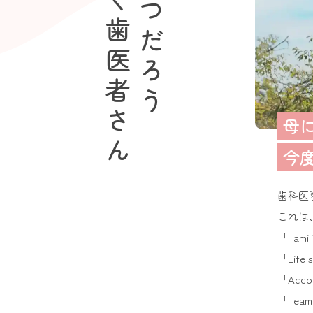
行く歯医者さん
母
今
歯科医
これは
「Fam
「Lif
「Acc
「Tea